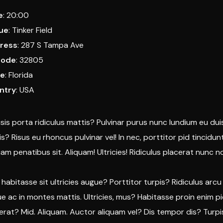
e
: 20:00
ue
: Tinker Field
ress
: 287 S Tampa Ave
code
: 32805
te
: Florida
ntry
: USA
lisis porta ridiculus mattis? Pulvinar purus nunc lundium eu dui
is? Risus eu rhoncus pulvinar vel! In nec, porttitor pid tincidu
uam penatibus sit. Aliquam! Ultricies! Ridiculus placerat nunc non
 habitasse sit ultricies augue? Porttitor turpis? Ridiculus ar
e ac in montes mattis. Ultricies, mus? Habitasse proin enim 
erat? Mid. Aliquam. Auctor aliquam vel? Dis tempor dis? Turpi