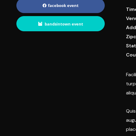
facebook event
Tim
Ven
bandsintown event
Add
Zip
Sta
Cou
Faci
turp
aliq
Quis
augu
plac