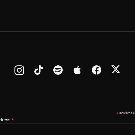
*
indicates r
*
ddress