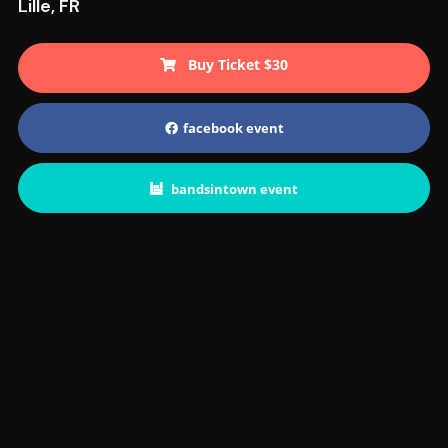
Lille, FR
Buy Ticket $30
facebook event
bandsintown event